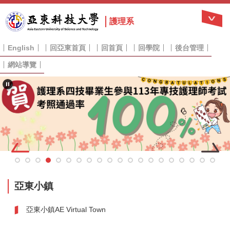
跳
到
護理系
主
要
English
回亞東首頁
回首頁
回學院
後台管理
內
容
網站導覽
區
亞東小鎮
亞東小鎮AE Virtual Town