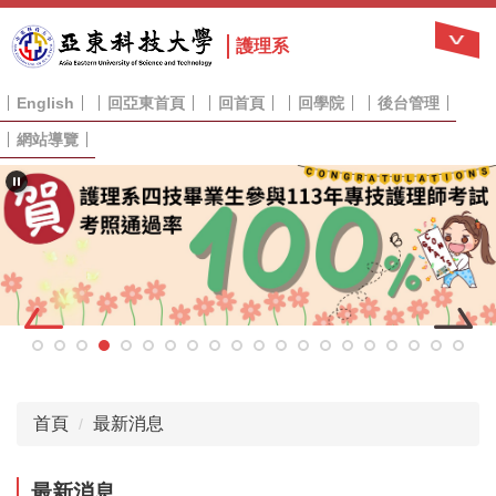
跳
到
護理系
主
要
English
回亞東首頁
回首頁
回學院
後台管理
內
容
網站導覽
區
首頁
最新消息
最新消息